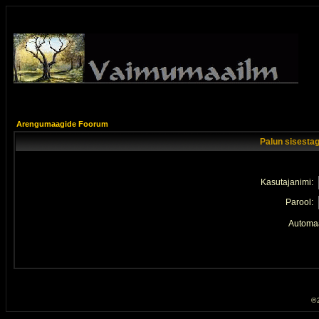
Arengumaagide Foorum
Palun sisestag
Kasutajanimi:
Parool:
Automaa
© 