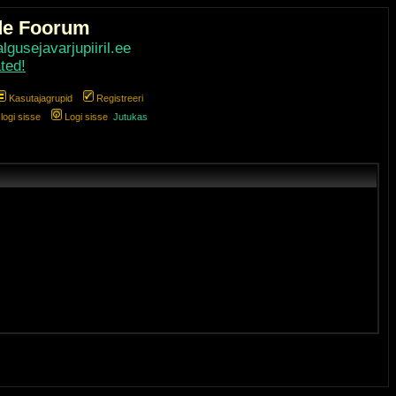
de Foorum
gusejavarjupiiril.ee
ted!
Kasutajagrupid
Registreeri
ogi sisse
Logi sisse
Jutukas