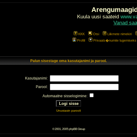
Arengumaagi
Kuula uusi saateid
www.val
Vanad saa
KKK
Otsi
Liikmete nimekiri
Profiil
Privaats�numite lugemiseks l
Palun sisestage oma kasutajanimi ja parool.
Kasutajanimi:
Parool:
Automaatne sisselogimine:
Unustasin parooli
© 2001, 2005 phpBB Group