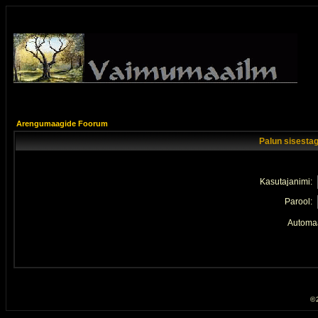
Arengumaagide Foorum
Palun sisestag
Kasutajanimi:
Parool:
Automaa
© 