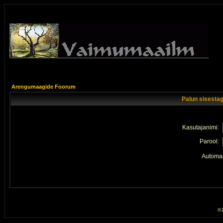
Arengumaagide Foorum
Palun sisestag
Kasutajanimi:
Parool:
Automaa
© 