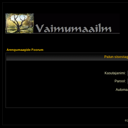
Arengumaagide Foorum
Palun sisestag
Kasutajanimi:
Parool:
Automaa
© 