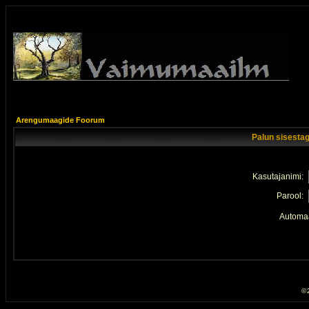
Arengumaagide Foorum
Palun sisestag
Kasutajanimi:
Parool:
Automaa
© 