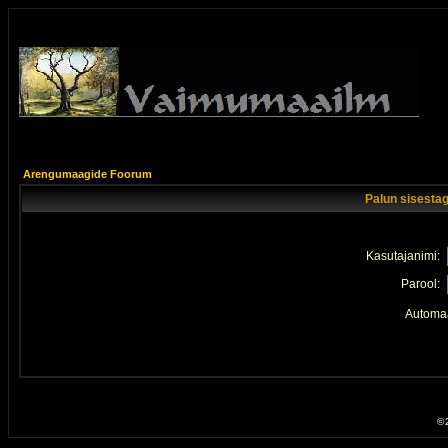
Arengumaagide Foorum
Palun sisestag
Kasutajanimi:
Parool:
Automaa
© 