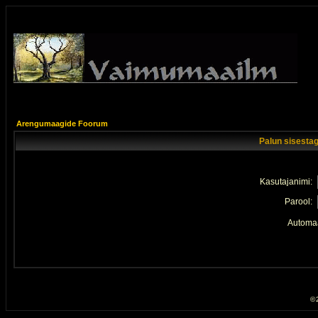
Arengumaagide Foorum
Palun sisestag
Kasutajanimi:
Parool:
Automaa
© 