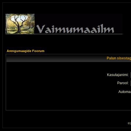
Arengumaagide Foorum
Palun sisestag
Kasutajanimi:
Parool:
Automaa
© 