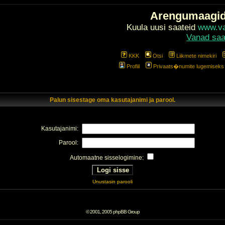
Arengumaagi
Kuula uusi saateid
www.val
Vanad saa
KKK
Otsi
Liikmete nimekiri
Profiil
Privaats�numite lugemiseks l
Palun sisestage oma kasutajanimi ja parool.
Kasutajanimi:
Parool:
Automaatne sisselogimine:
Unustasin parooli
© 2001, 2005 phpBB Group