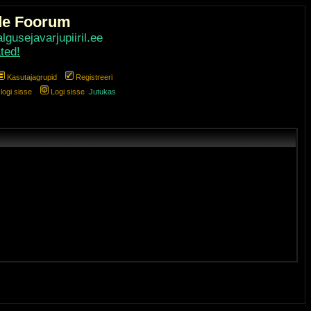
de Foorum
gusejavarjupiiril.ee
ted!
Kasutajagrupid
Registreeri
ogi sisse
Logi sisse
Jutukas