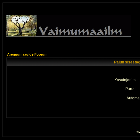
Arengumaagide Foorum
Palun sisestag
Kasutajanimi:
Parool:
Automaa
© 