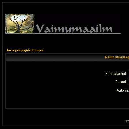
Arengumaagide Foorum
Palun sisestag
Kasutajanimi:
Parool:
Automaa
© 