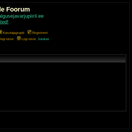
de Foorum
gusejavarjupiiril.ee
ted!
Kasutajagrupid
Registreeri
ogi sisse
Logi sisse
Jutukas