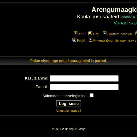
Arengumaagi
Kuula uusi saateid
www.val
Vanad saa
KKK
Otsi
Liikmete nimekiri
Profiil
Privaats�numite lugemiseks l
Palun sisestage oma kasutajanimi ja parool.
Kasutajanimi:
Parool:
Automaatne sisselogimine:
Unustasin parooli
© 2001, 2005 phpBB Group