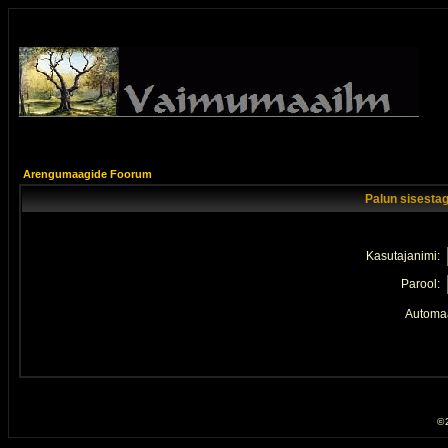
Arengumaagide Foorum
Palun sisestag
Kasutajanimi:
Parool:
Automaa
© 