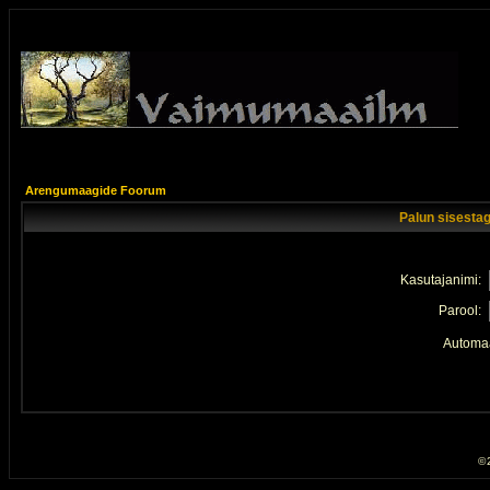
Arengumaagide Foorum
Palun sisestag
Kasutajanimi:
Parool:
Automaa
© 