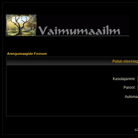
Arengumaagide Foorum
Palun sisestag
Kasutajanimi:
Parool:
Automaa
© 