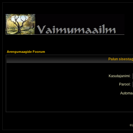
Arengumaagide Foorum
Palun sisestag
Kasutajanimi:
Parool:
Automaa
© 