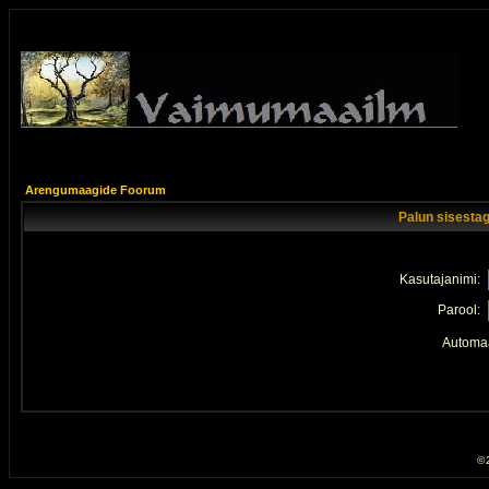
Arengumaagide Foorum
Palun sisestag
Kasutajanimi:
Parool:
Automaa
© 