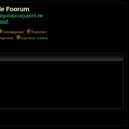
de Foorum
gusejavarjupiiril.ee
ted!
Kasutajagrupid
Registreeri
ogi sisse
Logi sisse
Jutukas