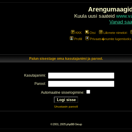
Arengumaagi
Kuula uusi saateid
www.val
Vanad saa
KKK
Otsi
Liikmete nimekiri
Profiil
Privaats�numite lugemiseks l
Palun sisestage oma kasutajanimi ja parool.
Kasutajanimi:
Parool:
Automaatne sisselogimine:
Unustasin parooli
© 2001, 2005 phpBB Group