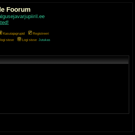
de Foorum
gusejavarjupiiril.ee
ted!
Kasutajagrupid
Registreeri
ogi sisse
Logi sisse
Jutukas