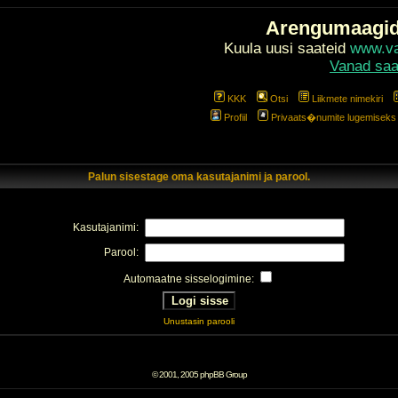
Arengumaagi
Kuula uusi saateid
www.val
Vanad saa
KKK
Otsi
Liikmete nimekiri
Profiil
Privaats�numite lugemiseks l
Palun sisestage oma kasutajanimi ja parool.
Kasutajanimi:
Parool:
Automaatne sisselogimine:
Unustasin parooli
© 2001, 2005 phpBB Group