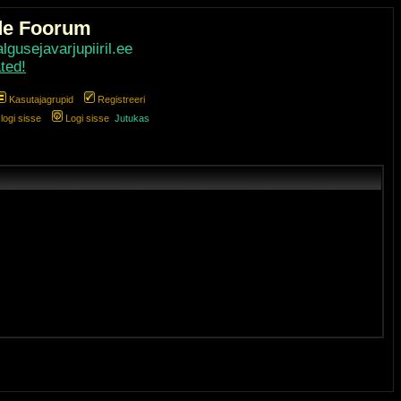
de Foorum
gusejavarjupiiril.ee
ted!
Kasutajagrupid
Registreeri
ogi sisse
Logi sisse
Jutukas