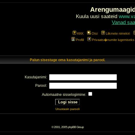
Arengumaagi
Kuula uusi saateid
www.val
Vanad saa
KKK
Otsi
Liikmete nimekiri
Profiil
Privaats�numite lugemiseks l
Palun sisestage oma kasutajanimi ja parool.
Kasutajanimi:
Parool:
Automaatne sisselogimine:
Unustasin parooli
© 2001, 2005 phpBB Group