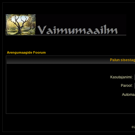
Arengumaagide Foorum
Palun sisestag
Kasutajanimi:
Parool:
Automaa
© 