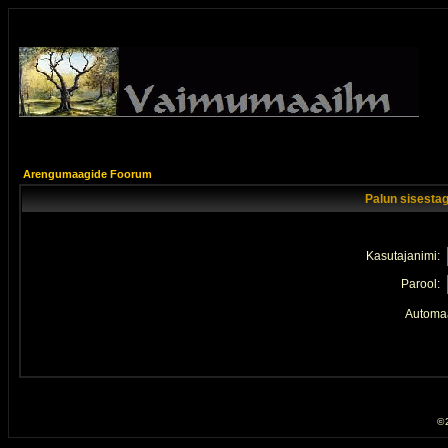
Arengumaagide Foorum
Palun sisestag
Kasutajanimi:
Parool:
Automaa
© 