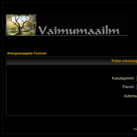
Arengumaagide Foorum
Palun sisestag
Kasutajanimi:
Parool:
Automaa
© 