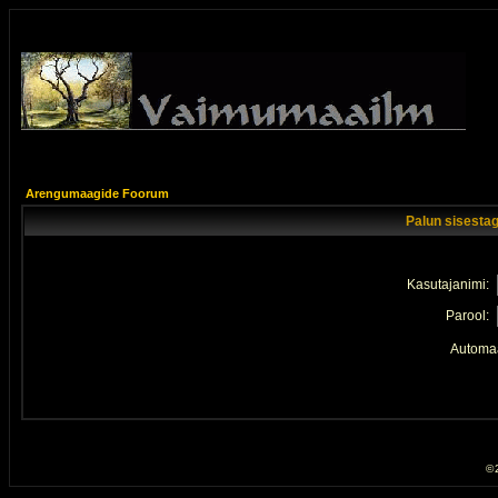
Arengumaagide Foorum
Palun sisestag
Kasutajanimi:
Parool:
Automaa
© 