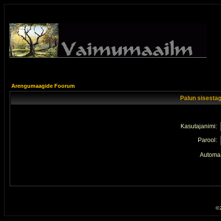
Arengumaagide Foorum
Palun sisestag
Kasutajanimi:
Parool:
Automaa
© 