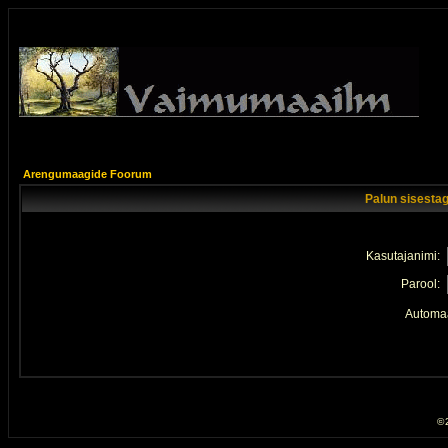
Arengumaagide Foorum
Palun sisestag
Kasutajanimi:
Parool:
Automaa
© 