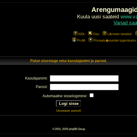
Arengumaagi
Kuula uusi saateid
www.val
Vanad saa
KKK
Otsi
Liikmete nimekiri
Profiil
Privaats�numite lugemiseks l
Palun sisestage oma kasutajanimi ja parool.
Kasutajanimi:
Parool:
Automaatne sisselogimine:
Unustasin parooli
© 2001, 2005 phpBB Group