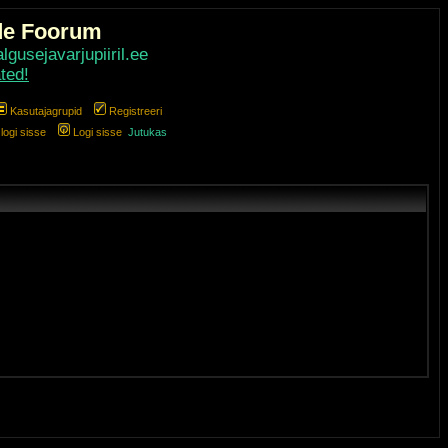
de Foorum
gusejavarjupiiril.ee
ted!
Kasutajagrupid
Registreeri
ogi sisse
Logi sisse
Jutukas