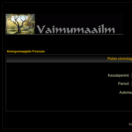
Arengumaagide Foorum
Palun sisestag
Kasutajanimi:
Parool:
Automaa
© 