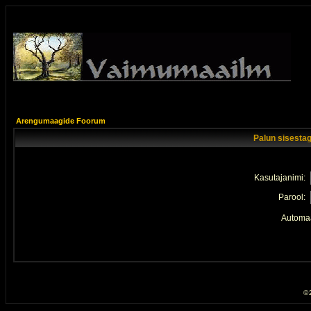
Arengumaagide Foorum
Palun sisestag
Kasutajanimi:
Parool:
Automaa
© 