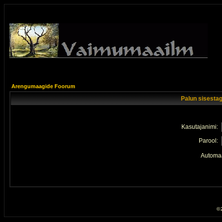
Arengumaagide Foorum
Palun sisestag
Kasutajanimi:
Parool:
Automaa
© 