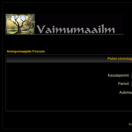
Arengumaagide Foorum
Palun sisestag
Kasutajanimi:
Parool:
Automaa
© 