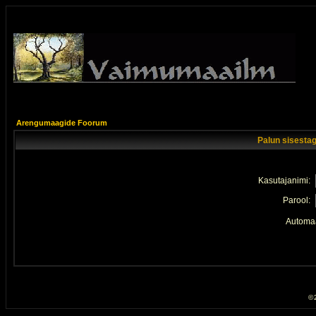
Arengumaagide Foorum
Palun sisestag
Kasutajanimi:
Parool:
Automaa
© 