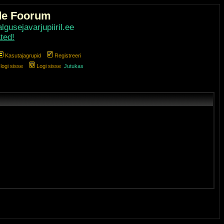
de Foorum
gusejavarjupiiril.ee
ted!
Kasutajagrupid
Registreeri
ogi sisse
Logi sisse
Jutukas