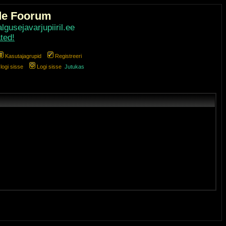
de Foorum
gusejavarjupiiril.ee
ted!
Kasutajagrupid
Registreeri
ogi sisse
Logi sisse
Jutukas