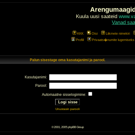
Arengumaagi
Kuula uusi saateid
www.val
Vanad saa
KKK
Otsi
Liikmete nimekiri
Profiil
Privaats�numite lugemiseks l
Palun sisestage oma kasutajanimi ja parool.
Kasutajanimi:
Parool:
Automaatne sisselogimine:
Unustasin parooli
© 2001, 2005 phpBB Group