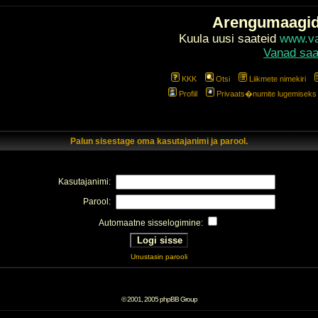
Arengumaagi
Kuula uusi saateid
www.val
Vanad saa
KKK
Otsi
Liikmete nimekiri
Profiil
Privaats�numite lugemiseks l
Palun sisestage oma kasutajanimi ja parool.
Kasutajanimi:
Parool:
Automaatne sisselogimine:
Unustasin parooli
© 2001, 2005 phpBB Group