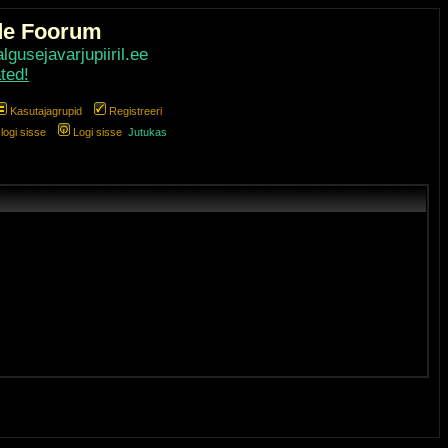
de Foorum
gusejavarjupiiril.ee
ted!
Kasutajagrupid
Registreeri
ogi sisse
Logi sisse
Jutukas