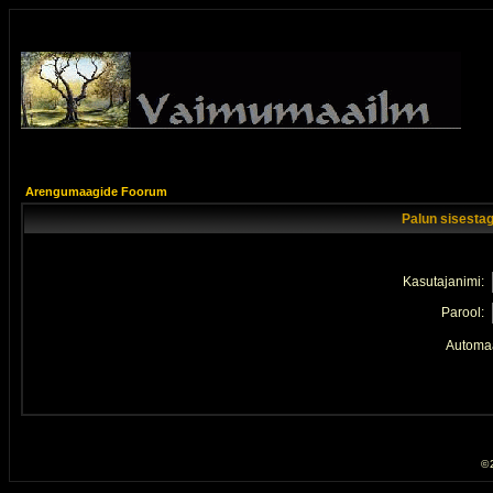
Arengumaagide Foorum
Palun sisestag
Kasutajanimi:
Parool:
Automaa
© 