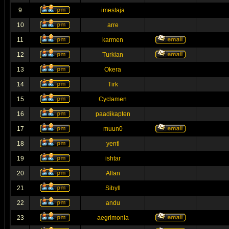
9
imestaja
10
arre
11
karmen
12
Turkian
13
Okera
14
Tirk
15
Cyclamen
16
paadikapten
17
muun0
18
yentl
19
ishtar
20
Allan
21
Sibyll
22
andu
23
aegrimonia