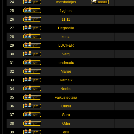
24
metshaldjas
25
flyghost
26
11:11
27
Hegreelia
28
kerca
29
LUCIFER
30
Varg
31
lendmadu
32
Marge
33
Karnalk
34
Neebu
35
vaikusteotsija
36
Onkel
37
Guru
38
Odin
39
erik