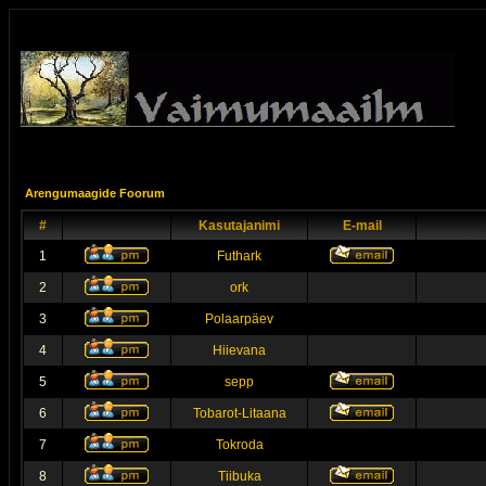
Arengumaagide Foorum
#
Kasutajanimi
E-mail
1
Futhark
2
ork
3
Polaarpäev
4
Hiievana
5
sepp
6
Tobarot-Litaana
7
Tokroda
8
Tiibuka