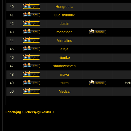
40
Hengreelia
41
uudishimulik
42
dustin
43
monotoon
44
Virmaline
45
efeja
46
tiigrike
47
shadowheven
48
maya
49
surra
tar
50
Medzai
Lehek�lg
1
, lehek�lgi kokku
39