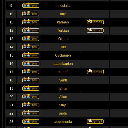
9
imestaja
10
arre
11
karmen
12
Turkian
13
Okera
14
Tirk
15
Cyclamen
16
paadikapten
17
muun0
18
yentl
19
ishtar
20
Allan
21
Sibyll
22
andu
23
aegrimonia