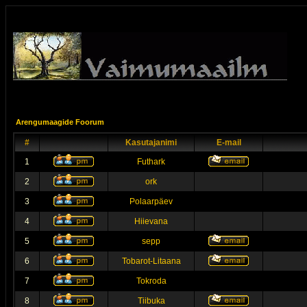
Arengumaagide Foorum
#
Kasutajanimi
E-mail
1
Futhark
2
ork
3
Polaarpäev
4
Hiievana
5
sepp
6
Tobarot-Litaana
7
Tokroda
8
Tiibuka