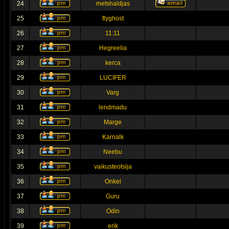
24
metshaldjas
25
flyghost
26
11:11
27
Hegreelia
28
kerca
29
LUCIFER
30
Varg
31
lendmadu
32
Marge
33
Karnalk
34
Neebu
35
vaikusteotsija
36
Onkel
37
Guru
38
Odin
39
erik