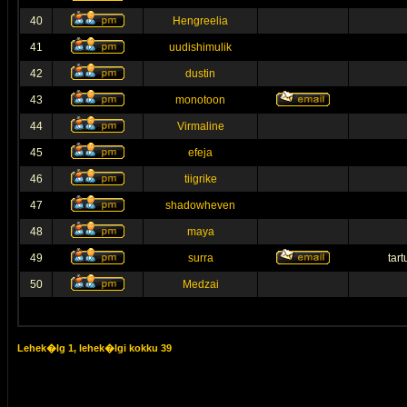
40
Hengreelia
41
uudishimulik
42
dustin
43
monotoon
44
Virmaline
45
efeja
46
tiigrike
47
shadowheven
48
maya
49
surra
tar
50
Medzai
Lehek�lg
1
, lehek�lgi kokku
39