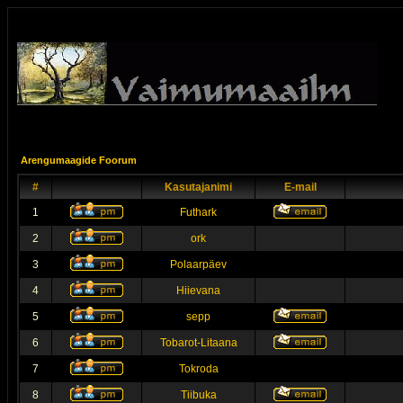
Arengumaagide Foorum
#
Kasutajanimi
E-mail
1
Futhark
2
ork
3
Polaarpäev
4
Hiievana
5
sepp
6
Tobarot-Litaana
7
Tokroda
8
Tiibuka