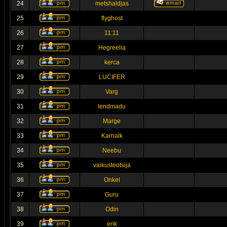
24
metshaldjas
25
flyghost
26
11:11
27
Hegreelia
28
kerca
29
LUCIFER
30
Varg
31
lendmadu
32
Marge
33
Karnalk
34
Neebu
35
vaikusteotsija
36
Onkel
37
Guru
38
Odin
39
erik