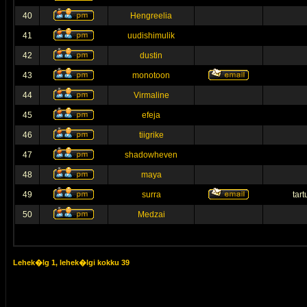
40
Hengreelia
41
uudishimulik
42
dustin
43
monotoon
44
Virmaline
45
efeja
46
tiigrike
47
shadowheven
48
maya
49
surra
tar
50
Medzai
Lehek�lg
1
, lehek�lgi kokku
39