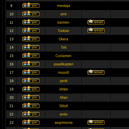
9
imestaja
10
arre
11
karmen
12
Turkian
13
Okera
14
Tirk
15
Cyclamen
16
paadikapten
17
muun0
18
yentl
19
ishtar
20
Allan
21
Sibyll
22
andu
23
aegrimonia