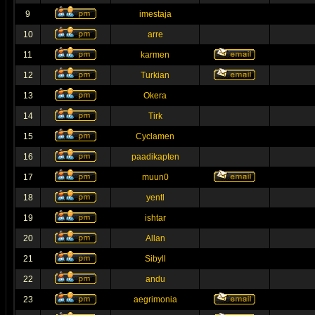
9
imestaja
10
arre
11
karmen
12
Turkian
13
Okera
14
Tirk
15
Cyclamen
16
paadikapten
17
muun0
18
yentl
19
ishtar
20
Allan
21
Sibyll
22
andu
23
aegrimonia