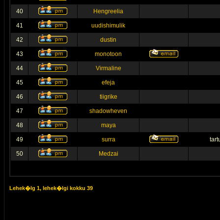
40
Hengreelia
41
uudishimulik
42
dustin
43
monotoon
44
Virmaline
45
efeja
46
tiigrike
47
shadowheven
48
maya
49
surra
tar
50
Medzai
Lehek�lg
1
, lehek�lgi kokku
39