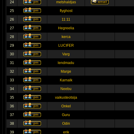
24
metshaldjas
25
flyghost
26
11:11
27
Hegreelia
28
kerca
29
LUCIFER
30
Varg
31
lendmadu
32
Marge
33
Karnalk
34
Neebu
35
vaikusteotsija
36
Onkel
37
Guru
38
Odin
39
erik