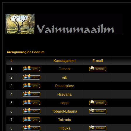
Arengumaagide Foorum
#
Kasutajanimi
E-mail
1
Futhark
2
ork
3
Polaarpäev
4
Hiievana
5
sepp
6
Tobarot-Litaana
7
Tokroda
8
Tiibuka