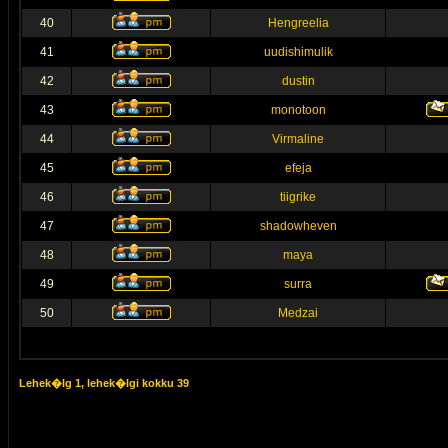
40
Hengreelia
41
uudishimulik
42
dustin
43
monotoon
44
Virmaline
45
efeja
46
tiigrike
47
shadowheven
48
maya
49
surra
50
Medzai
Lehek�lg
1
, lehek�lgi kokku
39