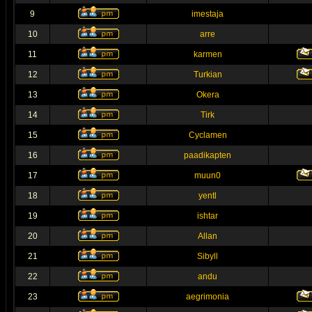
9
imestaja
10
arre
11
karmen
12
Turkian
13
Okera
14
Tirk
15
Cyclamen
16
paadikapten
17
muun0
18
yentl
19
ishtar
20
Allan
21
Sibyll
22
andu
23
aegrimonia