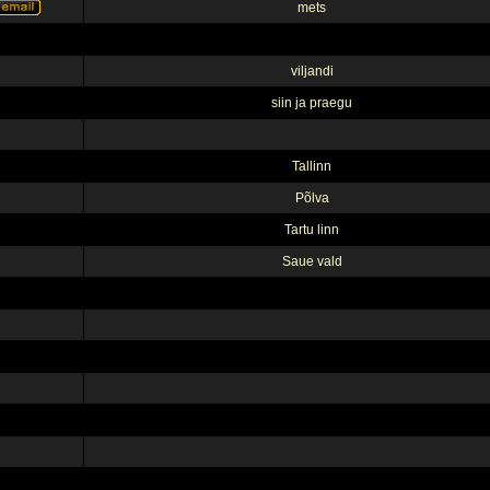
mets
viljandi
siin ja praegu
Tallinn
Põlva
Tartu linn
Saue vald