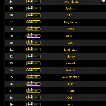
24
metshaldjas
25
flyghost
26
11:11
27
Hegreelia
28
kerca
29
LUCIFER
30
Varg
31
lendmadu
32
Marge
33
Karnalk
34
Neebu
35
vaikusteotsija
36
Onkel
37
Guru
38
Odin
39
erik