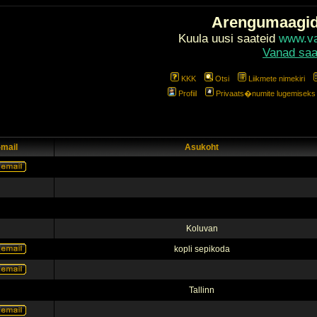
Arengumaagi
Kuula uusi saateid
www.val
Vanad saa
KKK
Otsi
Liikmete nimekiri
Profiil
Privaats�numite lugemiseks l
-mail
Asukoht
Koluvan
kopli sepikoda
Tallinn