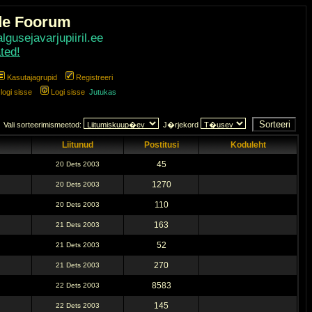
de Foorum
gusejavarjupiiril.ee
ted!
Kasutajagrupid
Registreeri
ogi sisse
Logi sisse
Jutukas
Vali sorteerimismeetod:
J�rjekord
Liitunud
Postitusi
Koduleht
45
20 Dets 2003
1270
20 Dets 2003
110
20 Dets 2003
163
21 Dets 2003
52
21 Dets 2003
270
21 Dets 2003
8583
22 Dets 2003
145
22 Dets 2003