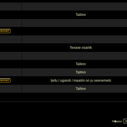
Tallinn
Texase osariik
Tallinn
Tallinn
tartu / ugandi / maailm on ju seenemets
Tallinn
H�ppa: