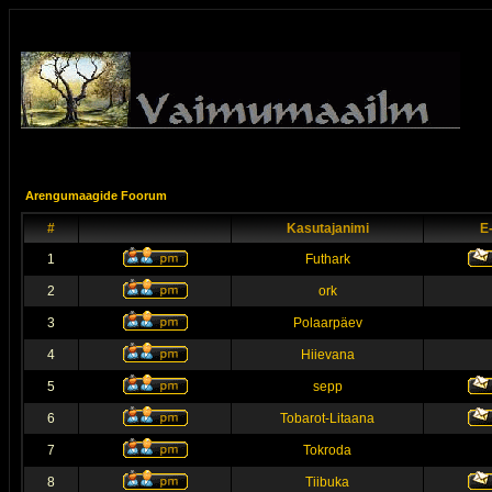
Arengumaagide Foorum
#
Kasutajanimi
E
1
Futhark
2
ork
3
Polaarpäev
4
Hiievana
5
sepp
6
Tobarot-Litaana
7
Tokroda
8
Tiibuka