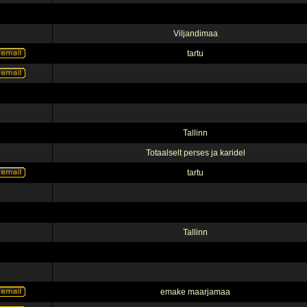
Viljandimaa
tartu
Tallinn
Totaalselt perses ja karidel
tartu
Tallinn
emake maarjamaa