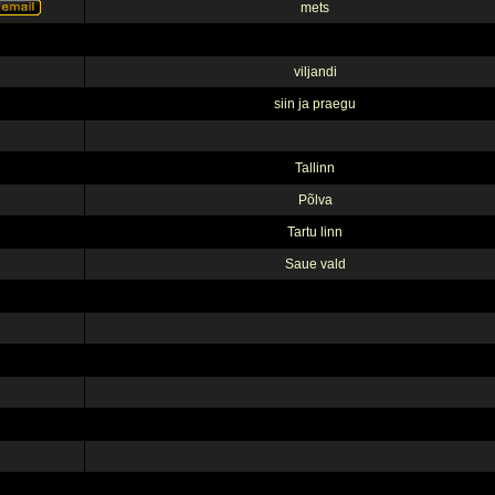
mets
viljandi
siin ja praegu
Tallinn
Põlva
Tartu linn
Saue vald