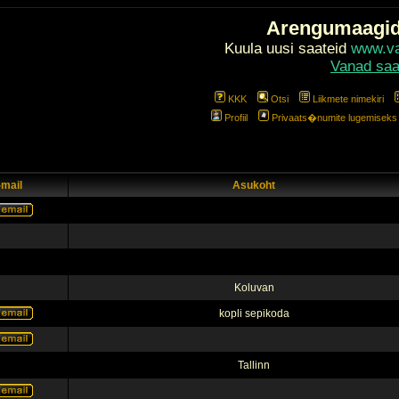
Arengumaagi
Kuula uusi saateid
www.val
Vanad saa
KKK
Otsi
Liikmete nimekiri
Profiil
Privaats�numite lugemiseks l
-mail
Asukoht
Koluvan
kopli sepikoda
Tallinn