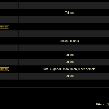
Tallinn
Texase osariik
Tallinn
Tallinn
tartu / ugandi / maailm on ju seenemets
Tallinn
H�ppa: