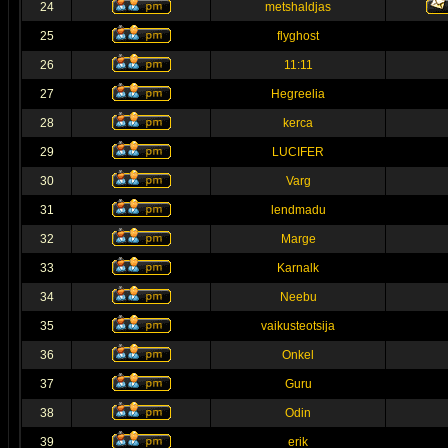
24
metshaldjas
25
flyghost
26
11:11
27
Hegreelia
28
kerca
29
LUCIFER
30
Varg
31
lendmadu
32
Marge
33
Karnalk
34
Neebu
35
vaikusteotsija
36
Onkel
37
Guru
38
Odin
39
erik