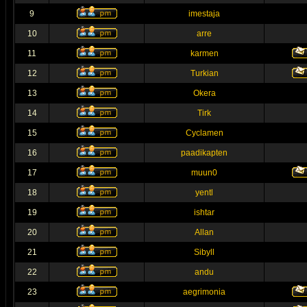
9
imestaja
10
arre
11
karmen
12
Turkian
13
Okera
14
Tirk
15
Cyclamen
16
paadikapten
17
muun0
18
yentl
19
ishtar
20
Allan
21
Sibyll
22
andu
23
aegrimonia