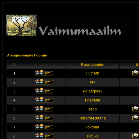
Arengumaagide Foorum
#
Kasutajanimi
E
1
Futhark
2
ork
3
Polaarpäev
4
Hiievana
5
sepp
6
Tobarot-Litaana
7
Tokroda
8
Tiibuka