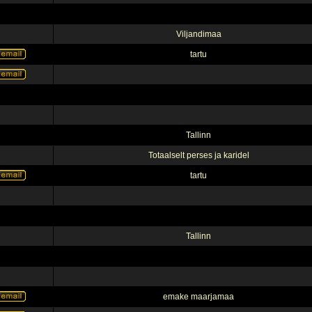
Viljandimaa
tartu
Tallinn
Totaalselt perses ja karidel
tartu
Tallinn
emake maarjamaa