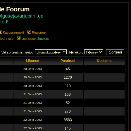
de Foorum
gusejavarjupiiril.ee
ted!
Kasutajagrupid
Registreeri
ogi sisse
Logi sisse
Jutukas
Vali sorteerimismeetod:
J�rjekord
Liitunud
Postitusi
Koduleht
45
20 Dets 2003
1270
20 Dets 2003
110
20 Dets 2003
163
21 Dets 2003
52
21 Dets 2003
270
21 Dets 2003
8583
22 Dets 2003
145
22 Dets 2003