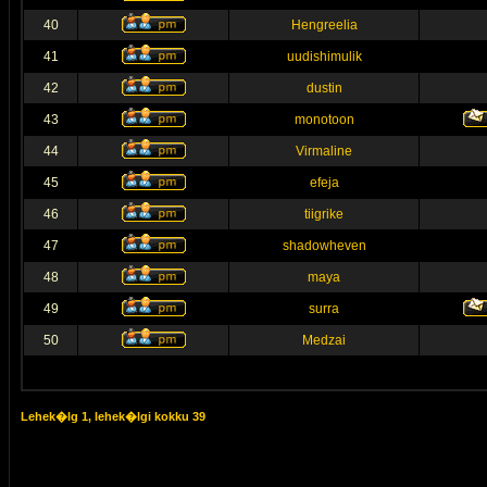
40
Hengreelia
41
uudishimulik
42
dustin
43
monotoon
44
Virmaline
45
efeja
46
tiigrike
47
shadowheven
48
maya
49
surra
50
Medzai
Lehek�lg
1
, lehek�lgi kokku
39