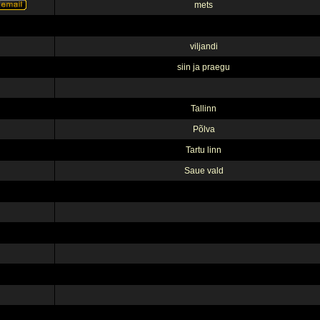
mets
viljandi
siin ja praegu
Tallinn
Põlva
Tartu linn
Saue vald