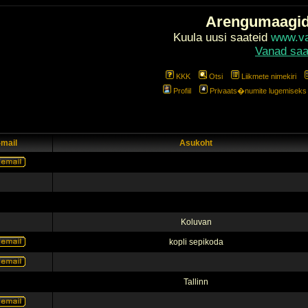
Arengumaagi
Kuula uusi saateid
www.val
Vanad saa
KKK
Otsi
Liikmete nimekiri
Profiil
Privaats�numite lugemiseks l
-mail
Asukoht
Koluvan
kopli sepikoda
Tallinn