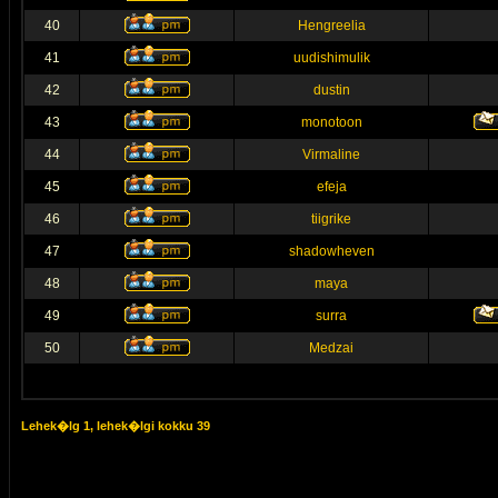
40
Hengreelia
41
uudishimulik
42
dustin
43
monotoon
44
Virmaline
45
efeja
46
tiigrike
47
shadowheven
48
maya
49
surra
50
Medzai
Lehek�lg
1
, lehek�lgi kokku
39