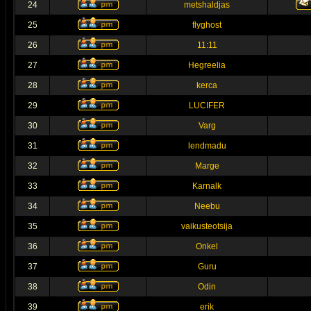
24
metshaldjas
25
flyghost
26
11:11
27
Hegreelia
28
kerca
29
LUCIFER
30
Varg
31
lendmadu
32
Marge
33
Karnalk
34
Neebu
35
vaikusteotsija
36
Onkel
37
Guru
38
Odin
39
erik