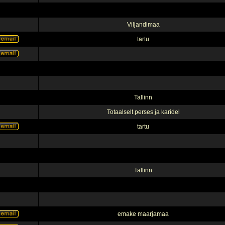
Viljandimaa
tartu
Tallinn
Totaalselt perses ja karidel
tartu
Tallinn
emake maarjamaa