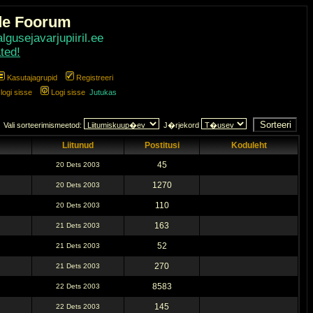
de Foorum
gusejavarjupiiril.ee
ted!
Kasutajagrupid
Registreeri
ogi sisse
Logi sisse
Jutukas
Vali sorteerimismeetod:
J�rjekord
Liitunud
Postitusi
Koduleht
45
20 Dets 2003
1270
20 Dets 2003
110
20 Dets 2003
163
21 Dets 2003
52
21 Dets 2003
270
21 Dets 2003
8583
22 Dets 2003
145
22 Dets 2003