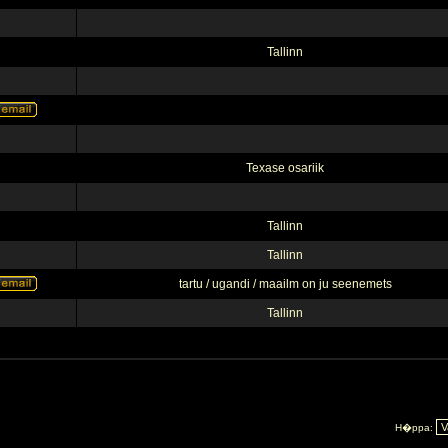
Tallinn
Texase osariik
Tallinn
Tallinn
tartu / ugandi / maailm on ju seenemets
Tallinn
H�ppa: