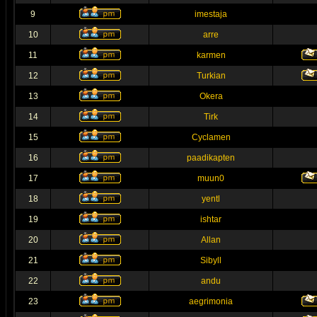
9
imestaja
10
arre
11
karmen
12
Turkian
13
Okera
14
Tirk
15
Cyclamen
16
paadikapten
17
muun0
18
yentl
19
ishtar
20
Allan
21
Sibyll
22
andu
23
aegrimonia