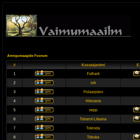
Arengumaagide Foorum
#
Kasutajanimi
E
1
Futhark
2
ork
3
Polaarpäev
4
Hiievana
5
sepp
6
Tobarot-Litaana
7
Tokroda
8
Tiibuka