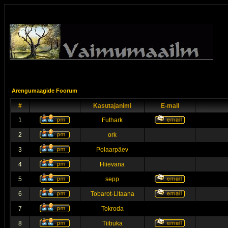
Arengumaagide Foorum
#
Kasutajanimi
E-mail
1
Futhark
2
ork
3
Polaarpäev
4
Hiievana
5
sepp
6
Tobarot-Litaana
7
Tokroda
8
Tiibuka