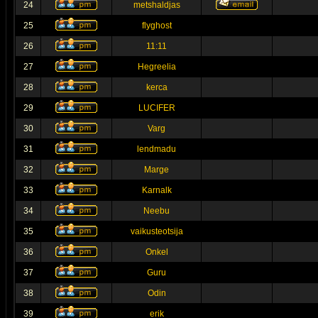
24
metshaldjas
25
flyghost
26
11:11
27
Hegreelia
28
kerca
29
LUCIFER
30
Varg
31
lendmadu
32
Marge
33
Karnalk
34
Neebu
35
vaikusteotsija
36
Onkel
37
Guru
38
Odin
39
erik