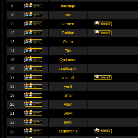
9
imestaja
10
arre
11
karmen
12
Turkian
13
Okera
14
Tirk
15
Cyclamen
16
paadikapten
17
muun0
18
yentl
19
ishtar
20
Allan
21
Sibyll
22
andu
23
aegrimonia