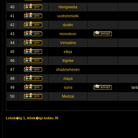
40
Hengreelia
41
uudishimulik
42
dustin
43
monotoon
44
Virmaline
45
efeja
46
tiigrike
47
shadowheven
48
maya
49
surra
tar
50
Medzai
Lehek�lg
1
, lehek�lgi kokku
39