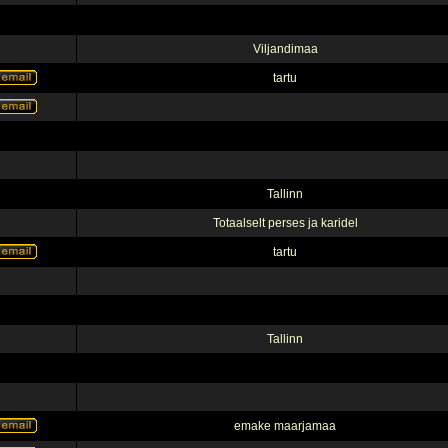
Viljandimaa
tartu
Tallinn
Totaalselt perses ja karidel
tartu
Tallinn
emake maarjamaa