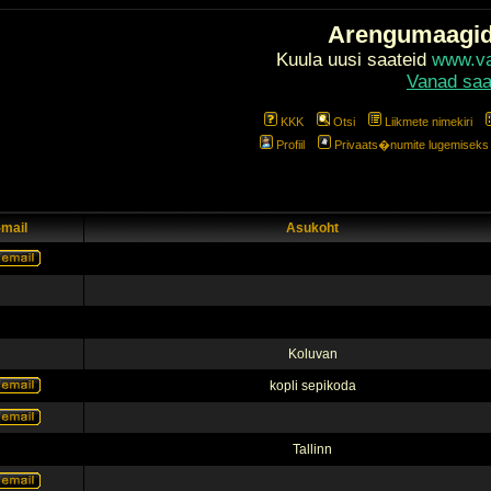
Arengumaagi
Kuula uusi saateid
www.val
Vanad saa
KKK
Otsi
Liikmete nimekiri
Profiil
Privaats�numite lugemiseks l
-mail
Asukoht
Koluvan
kopli sepikoda
Tallinn