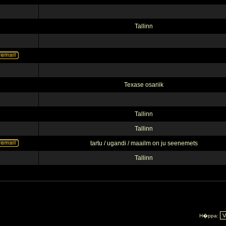
Tallinn
Texase osariik
Tallinn
Tallinn
tartu / ugandi / maailm on ju seenemets
Tallinn
H�ppa: