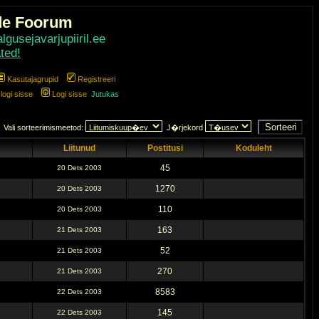
de Foorum
gusejavarjupiiril.ee
ted!
Kasutajagrupid
Registreeri
ogi sisse
Logi sisse
Jutukas
Vali sorteerimismeetod:
J�rjekord
Liitunud
Postitusi
Koduleht
45
20 Dets 2003
1270
20 Dets 2003
110
20 Dets 2003
163
21 Dets 2003
52
21 Dets 2003
270
21 Dets 2003
8583
22 Dets 2003
145
22 Dets 2003