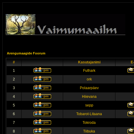
Arengumaagide Foorum
#
Kasutajanimi
E
1
Futhark
2
ork
3
Polaarpäev
4
Hiievana
5
sepp
6
Tobarot-Litaana
7
Tokroda
8
Tiibuka