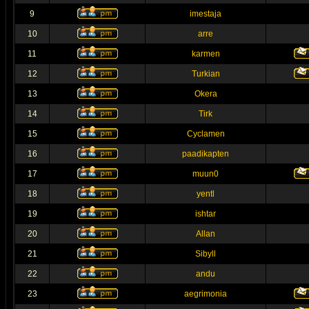
9
imestaja
10
arre
11
karmen
12
Turkian
13
Okera
14
Tirk
15
Cyclamen
16
paadikapten
17
muun0
18
yentl
19
ishtar
20
Allan
21
Sibyll
22
andu
23
aegrimonia