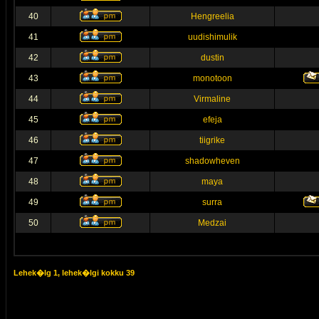
40
Hengreelia
41
uudishimulik
42
dustin
43
monotoon
44
Virmaline
45
efeja
46
tiigrike
47
shadowheven
48
maya
49
surra
50
Medzai
Lehek�lg
1
, lehek�lgi kokku
39