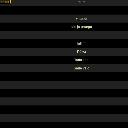
mets
viljandi
siin ja praegu
Tallinn
Põlva
Tartu linn
Saue vald