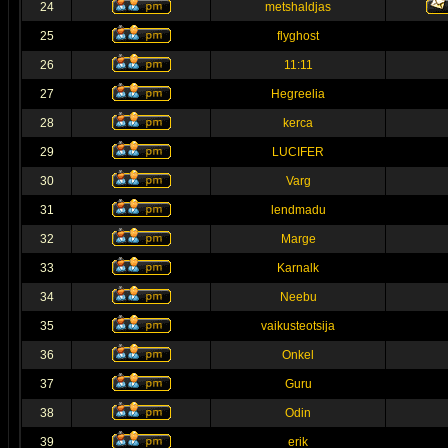
24
metshaldjas
25
flyghost
26
11:11
27
Hegreelia
28
kerca
29
LUCIFER
30
Varg
31
lendmadu
32
Marge
33
Karnalk
34
Neebu
35
vaikusteotsija
36
Onkel
37
Guru
38
Odin
39
erik