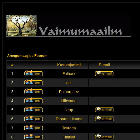
Arengumaagide Foorum
#
Kasutajanimi
E-mail
1
Futhark
2
ork
3
Polaarpäev
4
Hiievana
5
sepp
6
Tobarot-Litaana
7
Tokroda
8
Tiibuka