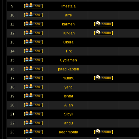
9
imestaja
10
arre
11
karmen
12
Turkian
13
Okera
14
Tirk
15
Cyclamen
16
paadikapten
17
muun0
18
yentl
19
ishtar
20
Allan
21
Sibyll
22
andu
23
aegrimonia