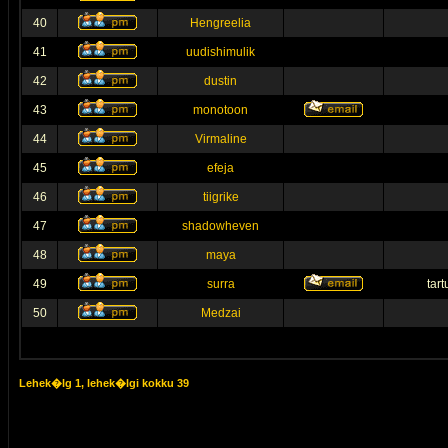
40
Hengreelia
41
uudishimulik
42
dustin
43
monotoon
44
Virmaline
45
efeja
46
tiigrike
47
shadowheven
48
maya
49
surra
tar
50
Medzai
Lehek�lg
1
, lehek�lgi kokku
39