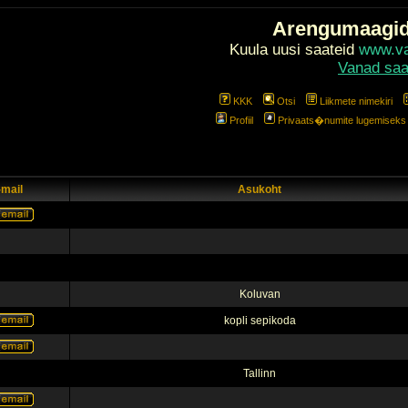
Arengumaagi
Kuula uusi saateid
www.val
Vanad saa
KKK
Otsi
Liikmete nimekiri
Profiil
Privaats�numite lugemiseks l
-mail
Asukoht
Koluvan
kopli sepikoda
Tallinn