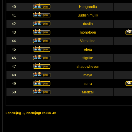
40
Hengreelia
41
uudishimulik
42
dustin
43
monotoon
44
Virmaline
45
efeja
46
tiigrike
47
shadowheven
48
maya
49
surra
50
Medzai
Lehek�lg
1
, lehek�lgi kokku
39