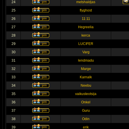
24
metshaldjas
25
flyghost
26
11:11
27
Hegreelia
28
kerca
29
LUCIFER
30
Varg
31
lendmadu
32
Marge
33
Karnalk
34
Neebu
35
vaikusteotsija
36
Onkel
37
Guru
38
Odin
39
erik