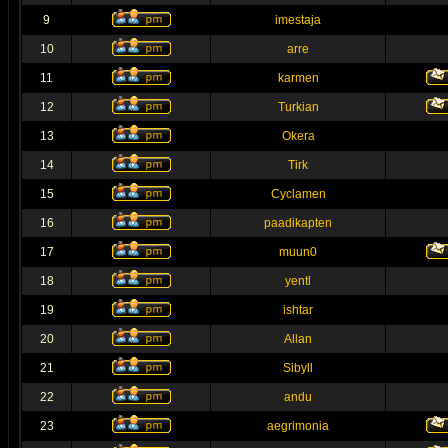
9
imestaja
10
arre
11
karmen
12
Turkian
13
Okera
14
Tirk
15
Cyclamen
16
paadikapten
17
muun0
18
yentl
19
ishtar
20
Allan
21
Sibyll
22
andu
23
aegrimonia