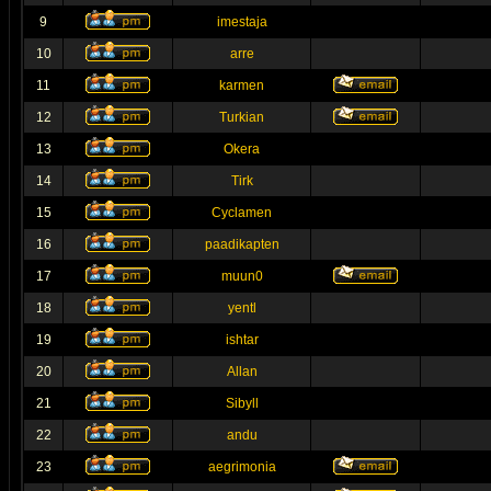
9
imestaja
10
arre
11
karmen
12
Turkian
13
Okera
14
Tirk
15
Cyclamen
16
paadikapten
17
muun0
18
yentl
19
ishtar
20
Allan
21
Sibyll
22
andu
23
aegrimonia