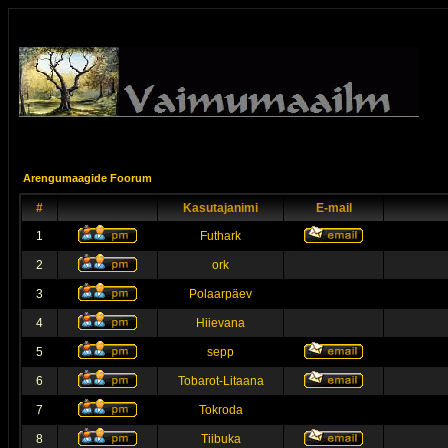
Arengumaagide Foorum
#
Kasutajanimi
E-mail
1
Futhark
2
ork
3
Polaarpäev
4
Hiievana
5
sepp
6
Tobarot-Litaana
7
Tokroda
8
Tiibuka