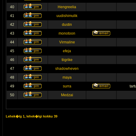
40
Hengreelia
41
uudishimulik
42
dustin
43
monotoon
44
Virmaline
45
efeja
46
tiigrike
47
shadowheven
48
maya
49
surra
tar
50
Medzai
Lehek�lg
1
, lehek�lgi kokku
39