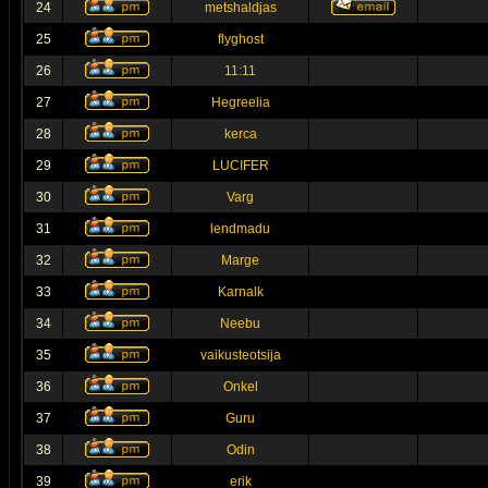
24
metshaldjas
25
flyghost
26
11:11
27
Hegreelia
28
kerca
29
LUCIFER
30
Varg
31
lendmadu
32
Marge
33
Karnalk
34
Neebu
35
vaikusteotsija
36
Onkel
37
Guru
38
Odin
39
erik