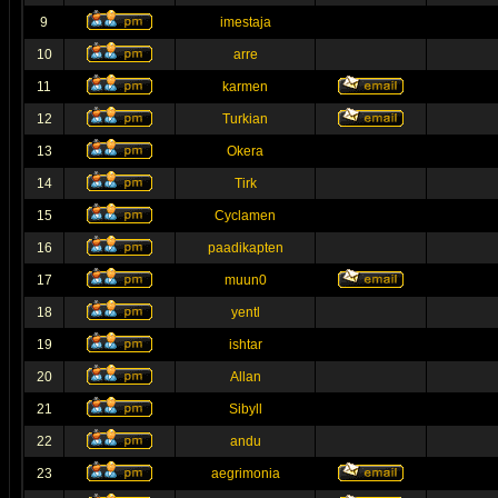
9
imestaja
10
arre
11
karmen
12
Turkian
13
Okera
14
Tirk
15
Cyclamen
16
paadikapten
17
muun0
18
yentl
19
ishtar
20
Allan
21
Sibyll
22
andu
23
aegrimonia