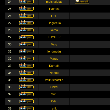
24
metshaldjas
25
flyghost
26
11:11
27
Hegreelia
28
kerca
29
LUCIFER
30
Varg
31
lendmadu
32
Marge
33
Karnalk
34
Neebu
35
vaikusteotsija
36
Onkel
37
Guru
38
Odin
39
erik