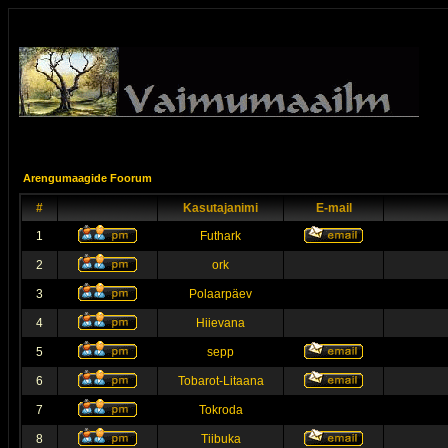
Arengumaagide Foorum
#
Kasutajanimi
E-mail
1
Futhark
2
ork
3
Polaarpäev
4
Hiievana
5
sepp
6
Tobarot-Litaana
7
Tokroda
8
Tiibuka