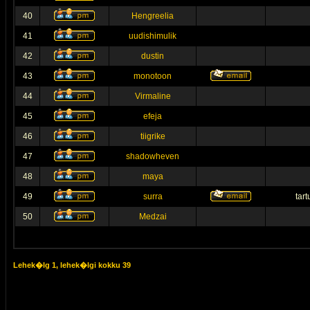
40
Hengreelia
41
uudishimulik
42
dustin
43
monotoon
44
Virmaline
45
efeja
46
tiigrike
47
shadowheven
48
maya
49
surra
tar
50
Medzai
Lehek�lg
1
, lehek�lgi kokku
39